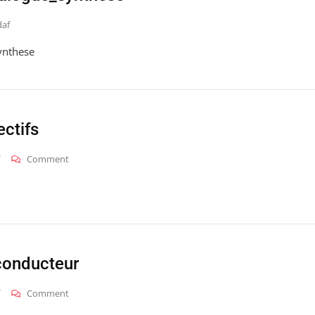
daf
ynthese
ctifs
On
Comment
2013_bel_s_objectifs
conducteur
On
Comment
2013_bel_s_fil-