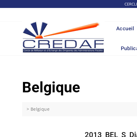
Skip
CERCL
to
content
Accueil
Public
Belgique
>
Belgique
2013_BEL_S_Di