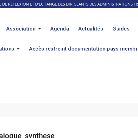
E DE RÉFLEXION ET D'ÉCHANGE DES DIRIGEANTS DES ADMINISTRATIONS FI
Association
Agenda
Actualités
Guides
ations
Accès restreint documentation pays memb
alogue_synthese