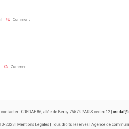
On
f
Comment
Belgique_carte
On
Comment
Belgique
 contacter : CREDAF 86, allée de Bercy 75574 PARIS cedex 12 |
credaf@
-2023 | Mentions Légales | Tous droits réservés | Agence de communi