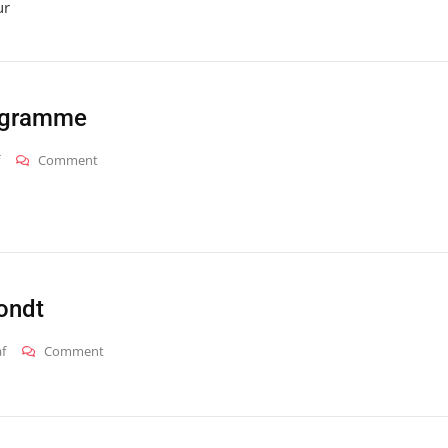
ur
Conducteur
ogramme
On
Comment
2013_bel_s_programme
ondt
On
f
Comment
Belgique_dg-
Dhondt