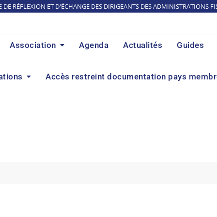
E DE RÉFLEXION ET D'ÉCHANGE DES DIRIGEANTS DES ADMINISTRATIONS FI
Association
Agenda
Actualités
Guides
ations
Accès restreint documentation pays memb