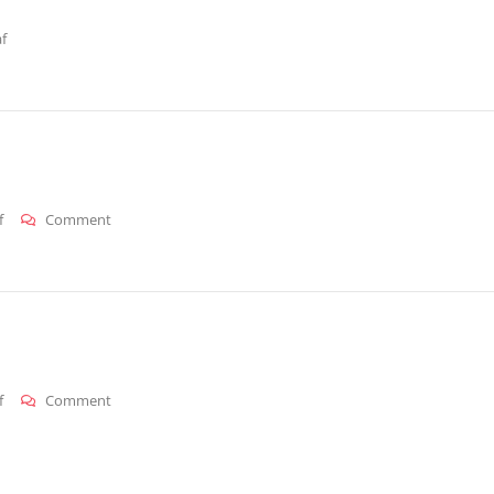
f
On
f
Comment
Mali_dgi
On
f
Comment
Mali