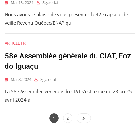
Mai 13, 2024
Sgcredaf
Nous avons le plaisir de vous présenter la 42e capsule de
veille Revenu Québec/ENAP qui
ARTICLE FR
58e Assemblée générale du CIAT, Foz
do Iguaçu
Mai 8, 2024
Sgcredaf
La 58e Assemblée générale du CIAT s’est tenue du 23 au 25
avril 2024 à
Pagination
Page
Page
1
2
des
publications