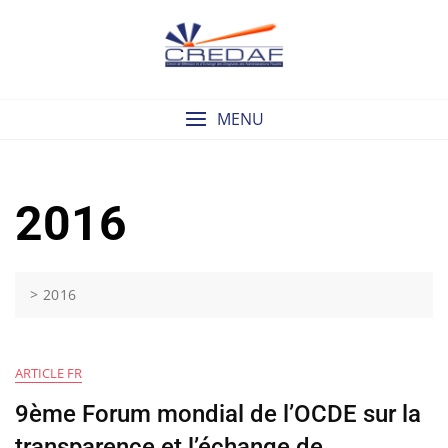
Skip
to
content
MENU
2016
>
2016
ARTICLE FR
9ème Forum mondial de l’OCDE sur la
transparence et l’échange de