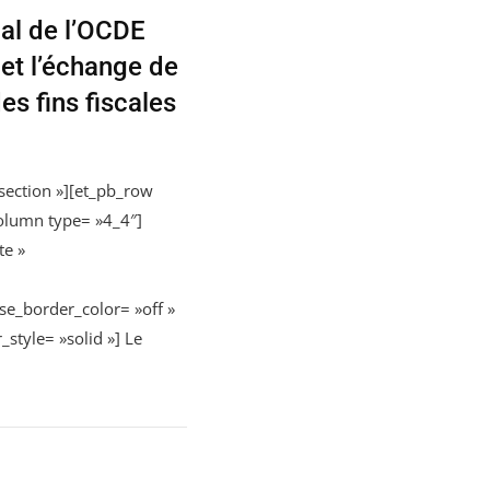
l de l’OCDE
 et l’échange de
s fins fiscales
section »][et_pb_row
olumn type= »4_4″]
te »
use_border_color= »off »
_style= »solid »] Le