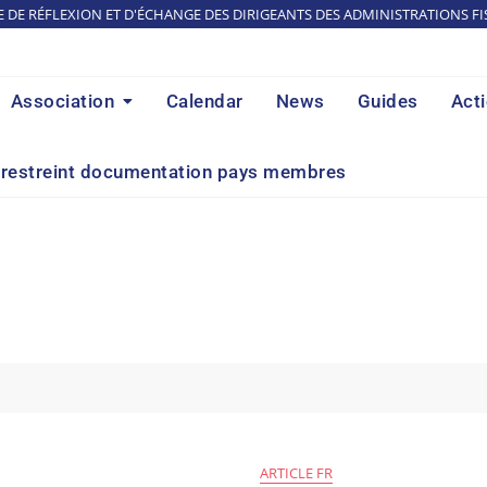
E DE RÉFLEXION ET D'ÉCHANGE DES DIRIGEANTS DES ADMINISTRATIONS FI
Association
Calendar
News
Guides
Act
restreint documentation pays membres
ARTICLE FR