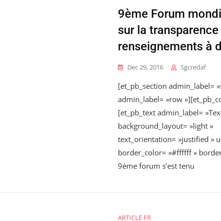
9ème Forum mondia
sur la transparence
renseignements à de
Dec 29, 2016
Sgcredaf
[et_pb_section admin_label= »
admin_label= »row »][et_pb_c
[et_pb_text admin_label= »Tex
background_layout= »light »
text_orientation= »justified » 
border_color= »#ffffff » border
9ème forum s’est tenu
ARTICLE FR