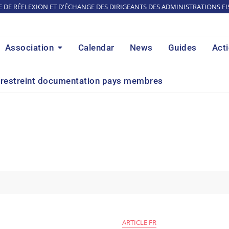
E DE RÉFLEXION ET D'ÉCHANGE DES DIRIGEANTS DES ADMINISTRATIONS FI
Association
Calendar
News
Guides
Act
restreint documentation pays membres
ARTICLE FR