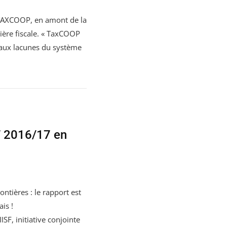
a TAXCOOP, en amont de la
ière fiscale. « TaxCOOP
t aux lacunes du système
F 2016/17 en
ntières : le rapport est
is !
ISF, initiative conjointe