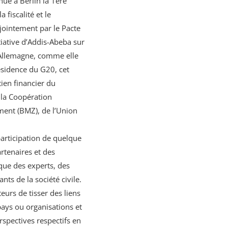
nue à Berlin la 1ère
 fiscalité et le
ointement par le Pacte
nitiative d’Addis-Abeba sur
r l’Allemagne, comme elle
ésidence du G20, cet
ien financier du
 la Coopération
ent (BMZ), de l’Union
participation de quelque
rtenaires et des
que des experts, des
nts de la société civile.
teurs de tisser des liens
pays ou organisations et
rspectives respectifs en