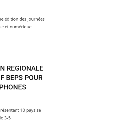
me édition des Journées
ue et numérique
N REGIONALE
IF BEPS POUR
OPHONES
résentant 10 pays se
le 3-5