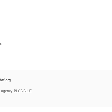
x
daf.org
on agency: BLOB.BLUE