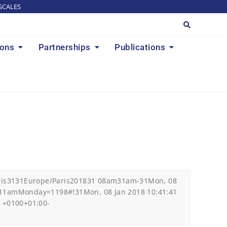
SCALES
ions
Partnerships
Publications
aris3131Europe/Paris201831 08am31am-31Mon, 08
411amMonday=1198#!31Mon, 08 Jan 2018 10:41:41
 +0100+01:00-