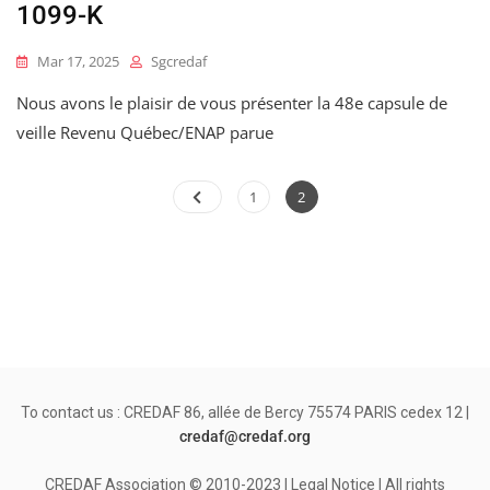
1099-K
Mar 17, 2025
Sgcredaf
Nous avons le plaisir de vous présenter la 48e capsule de
veille Revenu Québec/ENAP parue
Posts
Page
Page
1
2
pagination
To contact us : CREDAF 86, allée de Bercy 75574 PARIS cedex 12 |
credaf@credaf.org
CREDAF Association © 2010-2023 | Legal Notice | All rights