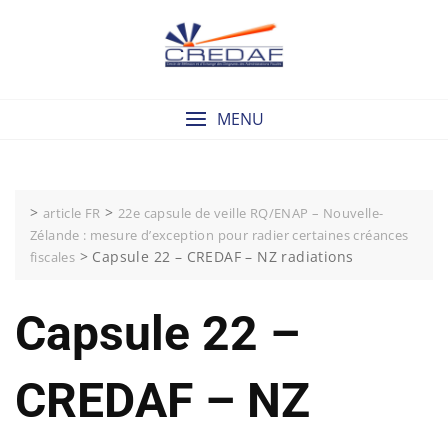
Skip
to
content
MENU
>
>
article FR
22e capsule de veille RQ/ENAP – Nouvelle-
Zélande : mesure d’exception pour radier certaines créances
>
Capsule 22 – CREDAF – NZ radiations
fiscales
Capsule 22 –
CREDAF – NZ