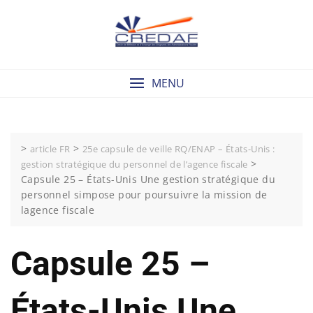
Skip
to
content
MENU
>
>
article FR
25e capsule de veille RQ/ENAP – États-Unis :
>
gestion stratégique du personnel de l’agence fiscale
Capsule 25 – États-Unis Une gestion stratégique du
personnel simpose pour poursuivre la mission de
lagence fiscale
Capsule 25 –
États-Unis Une