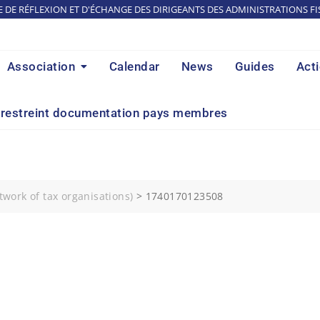
E DE RÉFLEXION ET D'ÉCHANGE DES DIRIGEANTS DES ADMINISTRATIONS FI
Association
Calendar
News
Guides
Act
restreint documentation pays membres
work of tax organisations)
>
1740170123508