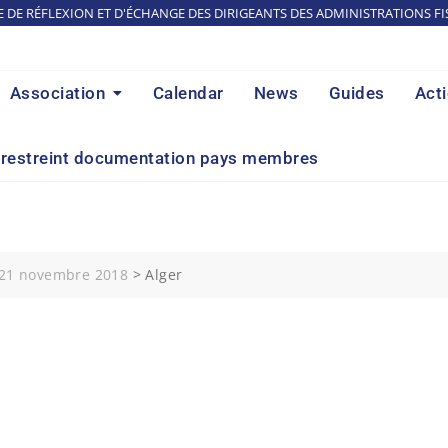
E DE RÉFLEXION ET D'ÉCHANGE DES DIRIGEANTS DES ADMINISTRATIONS FI
Association
Calendar
News
Guides
Act
restreint documentation pays membres
9-21 novembre 2018
>
Alger