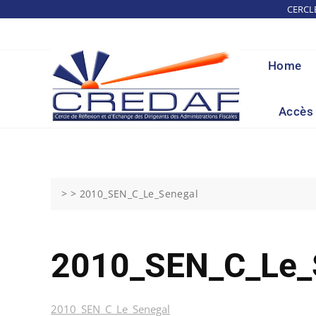
Skip
CERCL
to
content
Home
Accès 
> >
2010_SEN_C_Le_Senegal
2010_SEN_C_Le_
2010_SEN_C_Le_Senegal