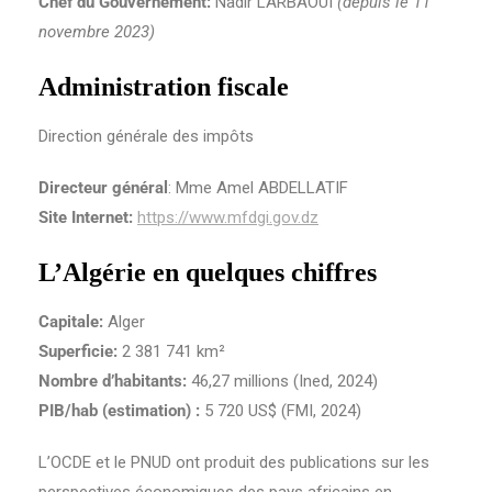
Chef du Gouvernement:
Nadir LARBAOUI
(depuis le 11
novembre 2023)
Administration fiscale
Direction générale des impôts
Directeur général
: Mme Amel ABDELLATIF
Site Internet
:
https://www.mfdgi.gov.dz
L’Algérie en quelques chiffres
Capitale:
Alger
Superficie:
2 381 741 km²
Nombre d’habitants:
46,27 millions (Ined, 2024)
PIB/hab (estimation) :
5 720 US$ (FMI, 2024)
L’OCDE et le PNUD ont produit des publications sur les