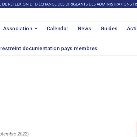
E DE RÉFLEXION ET D'ÉCHANGE DES DIRIGEANTS DES ADMINISTRATIONS FI
Association
Calendar
News
Guides
Act
restreint documentation pays membres
ptembre 2022
)