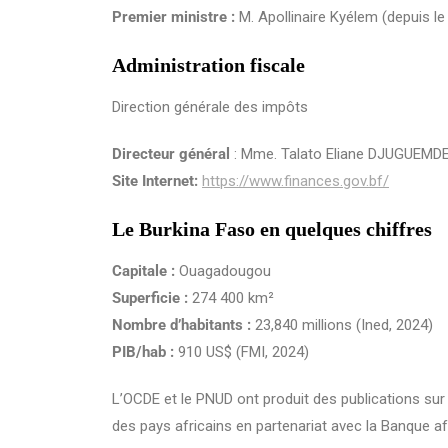
Premier ministre :
M. Apollinaire Kyélem (depuis l
Administration fiscale
Direction générale des impôts
Directeur général
:
Mme. Talato Eliane DJUGUEM
Site Internet:
https://www.finances.gov.bf/
Le Burkina Faso en quelques chiffres
Capitale :
Ouagadougou
Superficie :
274 400 km²
Nombre d’habitants :
23,840 millions (Ined, 2024)
PIB/hab :
910 US$ (FMI, 2024)
L’OCDE et le PNUD ont produit des publications su
des pays africains en partenariat avec la Banque a