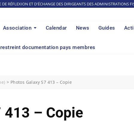
E DE RÉFLEXION ET D'ÉCHANGE DES DIRIGEANTS DES ADMINISTRATIONS FI
Association
Calendar
News
Guides
Act
restreint documentation pays membres
ne)
>
Photos Galaxy S7 413 – Copie
 413 – Copie