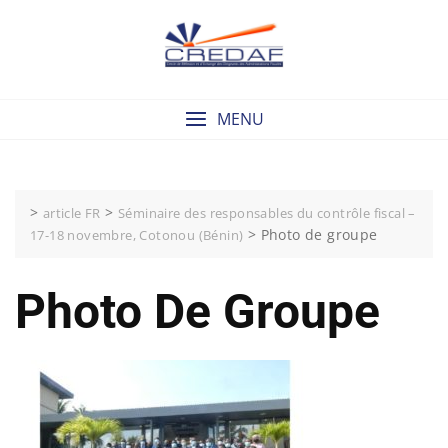
Skip
to
content
MENU
>
>
article FR
Séminaire des responsables du contrôle fiscal –
>
Photo de groupe
17-18 novembre, Cotonou (Bénin)
Photo De Groupe