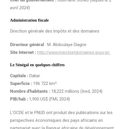
Chef du gouvernement :
Ousmane Sonko (depuis le
2
avril 2024
)
Administration fiscale
Direction générale des impôts et des domaines
Directeur général
: M. Abdoulaye Diagne
Site Internet :
http://www.impotsetdomaines.gouv.sn
Le Sénégal en quelques chiffres
Capitale :
Dakar
Superficie :
196 722 km²
Nombre d’habitants :
18,222 millions (Ined, 2024)
PIB/hab :
1,900 US$ (FMI, 2024)
L’OCDE et le PNUD ont produit des publications sur les
perspectives économiques des pays africains en
partenariat avec la Banque africaine de développement.