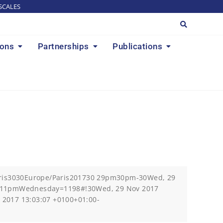
SCALES
ions
Partnerships
Publications
aris3030Europe/Paris201730 29pm30pm-30Wed, 29
10311pmWednesday=1198#!30Wed, 29 Nov 2017
2017 13:03:07 +0100+01:00-