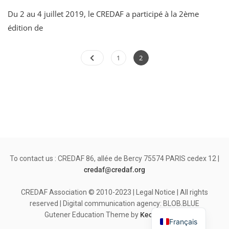
Du 2 au 4 juillet 2019, le CREDAF a participé à la 2ème
édition de
Posts
Page
Page
1
2
pagination
To contact us : CREDAF 86, allée de Bercy 75574 PARIS cedex 12 |
credaf@credaf.org
CREDAF Association © 2010-2023 | Legal Notice | All rights
reserved | Digital communication agency: BLOB.BLUE
Gutener Education Theme by
Keon Themes
Français