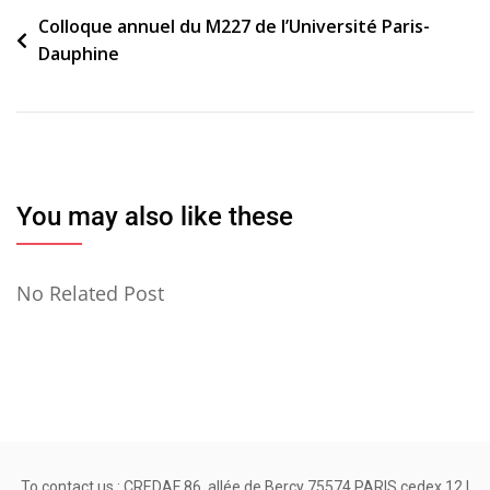
Navigation
Colloque annuel du M227 de l’Université Paris-
Dauphine
de
l’article
You may also like these
No Related Post
To contact us : CREDAF 86, allée de Bercy 75574 PARIS cedex 12 |