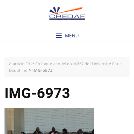
Skip
to
content
MENU
>
>
article FR
Colloque annuel du M227 de l’Université Paris-
>
IMG-6973
Dauphine
IMG-6973