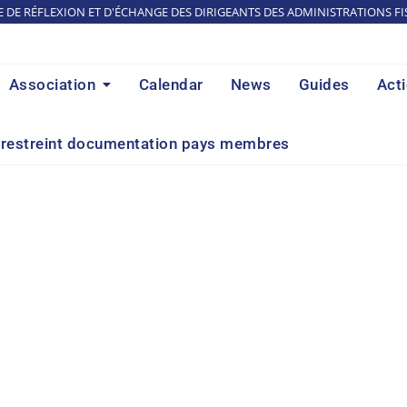
E DE RÉFLEXION ET D'ÉCHANGE DES DIRIGEANTS DES ADMINISTRATIONS FI
Association
Calendar
News
Guides
Act
restreint documentation pays membres