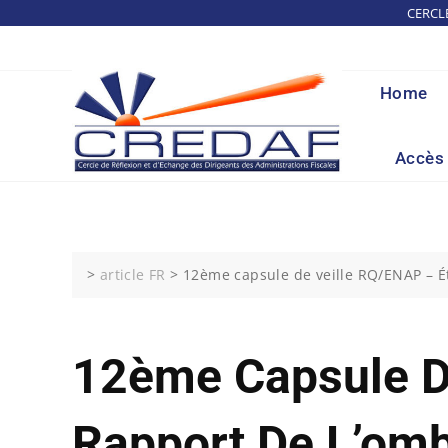
Skip
CERCL
to
content
Home
Accès 
>
article FR
>
12ème capsule de veille RQ/ENAP – É
12ème Capsule De
Rapport De L’om