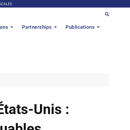
SCALES
ions
Partnerships
Publications
tats-Unis :
uables