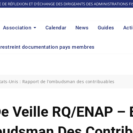
E DE RÉFLEXION ET D'ÉCHANGE DES DIRIGEANTS DES ADMINISTRATIONS FI
Association
Calendar
News
Guides
Act
restreint documentation pays membres
tats-Unis : Rapport de l’ombudsman des contribuables
 Veille RQ/ENAP – É
budsman Des Contrib