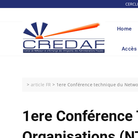
Skip
CERCL
to
content
Home
Accès 
>
article FR
>
1ere Conférence technique du Networ
1ere Conférence 
Organisations (N