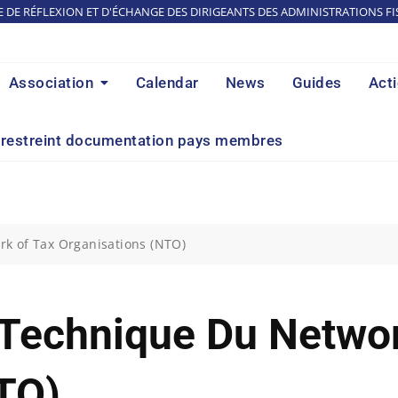
E DE RÉFLEXION ET D'ÉCHANGE DES DIRIGEANTS DES ADMINISTRATIONS FI
Association
Calendar
News
Guides
Act
restreint documentation pays membres
k of Tax Organisations (NTO)
Technique Du Networ
TO)