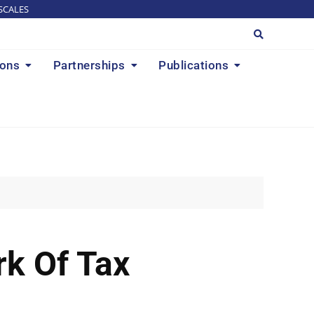
SCALES
ions
Partnerships
Publications
k Of Tax