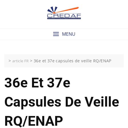
Skip
to
content
MENU
>
>
36e et 37e capsules de veille RQ/ENAP
article FR
36e Et 37e
Capsules De Veille
RQ/ENAP