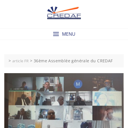
Skip
to
content
MENU
>
>
36ème Assemblée générale du CREDAF
article FR