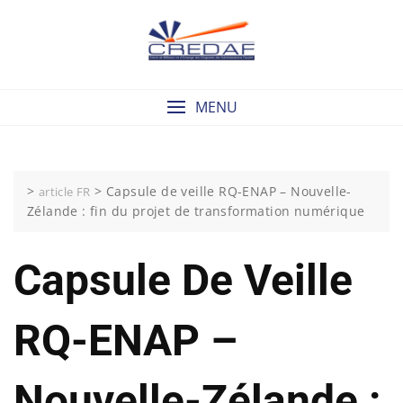
Skip
to
content
MENU
>
>
Capsule de veille RQ-ENAP – Nouvelle-
article FR
Zélande : fin du projet de transformation numérique
Capsule De Veille
RQ-ENAP –
Nouvelle-Zélande :