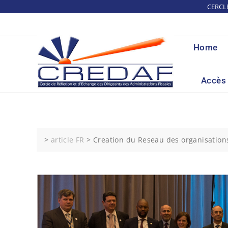
Skip
CERCL
to
content
Home
Accès 
>
article FR
>
Creation du Reseau des organisations