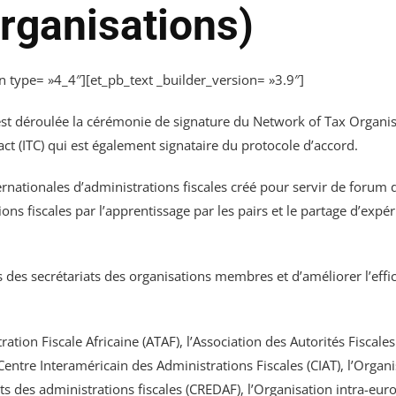
rganisations)
 type= »4_4″][et_pb_text _builder_version= »3.9″]
t déroulée la cérémonie de signature du Network of Tax Organisa
ct (ITC) qui est également signataire du protocole d’accord.
ernationales d’administrations fiscales créé pour servir de forum 
s fiscales par l’apprentissage par les pairs et le partage d’expéri
es des secrétariats des organisations membres et d’améliorer l’efficie
on Fiscale Africaine (ATAF), l’Association des Autorités Fiscales 
ntre Interaméricain des Administrations Fiscales (CIAT), l’Organi
nts des administrations fiscales (CREDAF), l’Organisation intra-eur