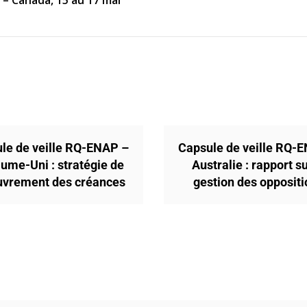
– Canada, 15 au 17 mai
le de veille RQ-ENAP –
Capsule de veille RQ-
ume-Uni : stratégie de
Australie : rapport su
uvrement des créances
gestion des opposit