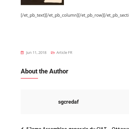
[/et_pb_text][/et_pb_column][/et_pb_row][/et_pb_sect
Jun 11, 2018
Article FR
About the Author
sgcredaf