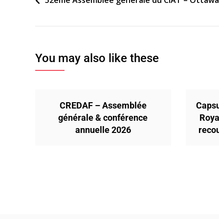
Navigation
52eme Assemblee generale du CIAT – Ottawa 
de
l’article
You may also like these
CREDAF – Assemblée
Capsu
générale & conférence
Roya
annuelle 2026
reco