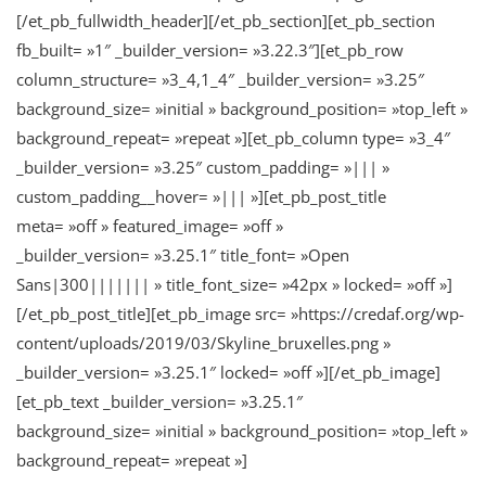
[/et_pb_fullwidth_header][/et_pb_section][et_pb_section
fb_built= »1″ _builder_version= »3.22.3″][et_pb_row
column_structure= »3_4,1_4″ _builder_version= »3.25″
background_size= »initial » background_position= »top_left »
background_repeat= »repeat »][et_pb_column type= »3_4″
_builder_version= »3.25″ custom_padding= »||| »
custom_padding__hover= »||| »][et_pb_post_title
meta= »off » featured_image= »off »
_builder_version= »3.25.1″ title_font= »Open
Sans|300||||||| » title_font_size= »42px » locked= »off »]
[/et_pb_post_title][et_pb_image src= »https://credaf.org/wp-
content/uploads/2019/03/Skyline_bruxelles.png »
_builder_version= »3.25.1″ locked= »off »][/et_pb_image]
[et_pb_text _builder_version= »3.25.1″
background_size= »initial » background_position= »top_left »
background_repeat= »repeat »]