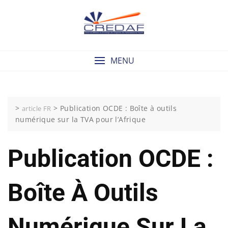
Skip
to
content
MENU
>
>
Publication OCDE : Boîte à outils
article FR
numérique sur la TVA pour l’Afrique
Publication OCDE :
Boîte À Outils
Numérique Sur La