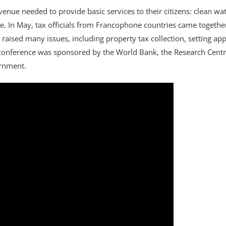
venue needed to provide basic services to their citizens: clean wat
. In May, tax officials from Francophone countries came together
 raised many issues, including property tax collection, setting appr
 conference was sponsored by the World Bank, the Research Centre
ernment.