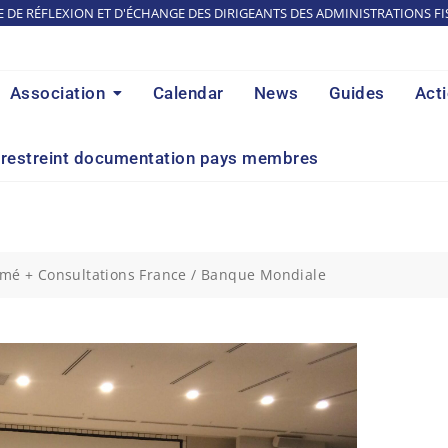
E DE RÉFLEXION ET D'ÉCHANGE DES DIRIGEANTS DES ADMINISTRATIONS FI
Association
Calendar
News
Guides
Act
restreint documentation pays membres
Lomé + Consultations France / Banque Mondiale