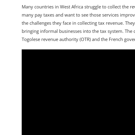
Many countries in West Africa struggle to collect the re
many pay taxes and want to see those services improve
the challenges they face in collecting tax revenue. They
bringing informal businesses into the tax system. The
Togolese revenue authority (OTR) and the French gov