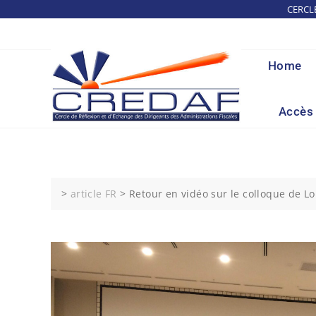
Skip
CERCL
to
content
Home
Accès 
>
article FR
>
Retour en vidéo sur le colloque de 