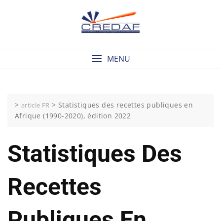
Skip
to
content
MENU
>
>
Statistiques des recettes publiques en
article FR
Afrique (1990-2020), édition 2022
Statistiques Des
Recettes
Publiques En