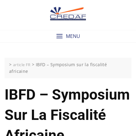
Skip
to
content
MENU
>
>
IBFD – Symposium sur la fiscalité
article FR
africaine
IBFD – Symposium
Sur La Fiscalité
Africaine